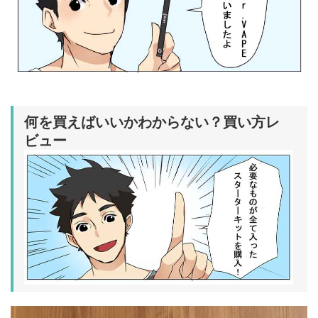
何を買えばいいかわからない？買い方レ
ビュー