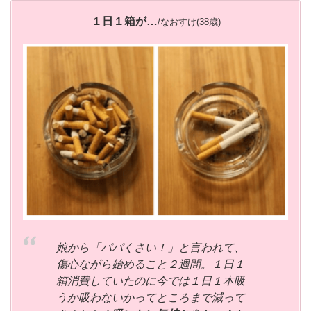
１日１箱が…
/なおすけ(38歳)
娘から「パパくさい！」と言われて、
傷心ながら始めること２週間。１日１
箱消費していたのに今では１日１本吸
うか吸わないかってところまで減って