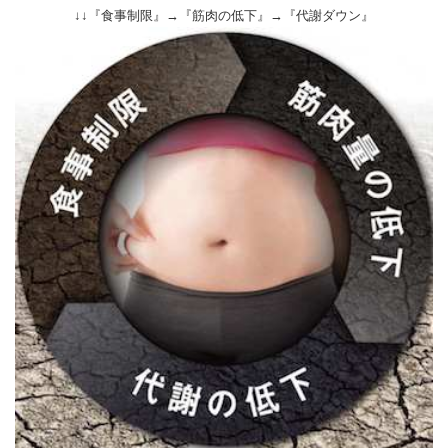
↓↓『食事制限』→『筋肉の低下』→『代謝ダウン』