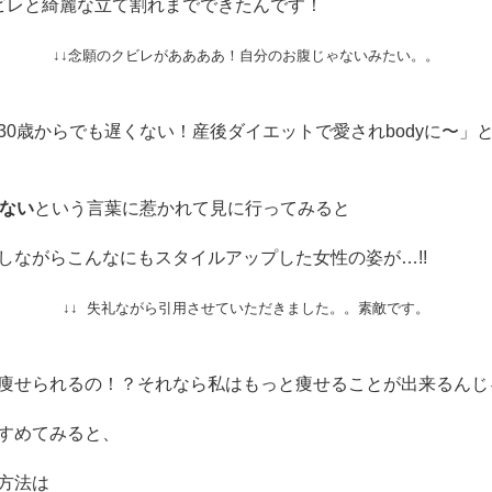
ビレと綺麗な立て割れまでできたんです！
↓↓念願のクビレがああああ！自分のお腹じゃないみたい。。
30歳からでも遅くない！産後ダイエットで愛されbodyに〜」
くない
という言葉に惹かれて見に行ってみると
しながらこんなにもスタイルアップした女性の姿が…!!
↓↓ 失礼ながら引用させていただきました。。素敵です。
痩せられるの！？それなら私はもっと痩せることが出来るんじ
すめてみると、
方法は