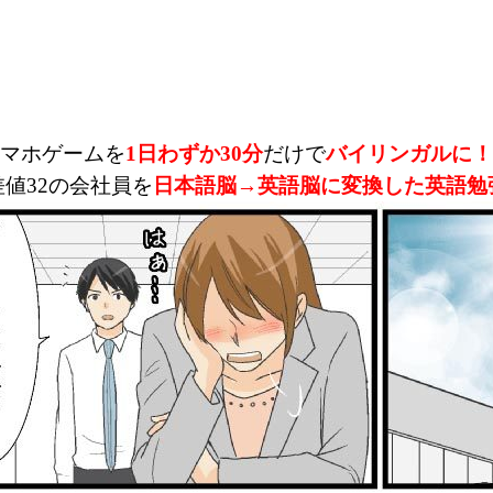
マホゲームを
1日わずか30分
だけで
バイリンガルに！
差値32の会社員を
日本語脳→英語脳に変換した英語勉