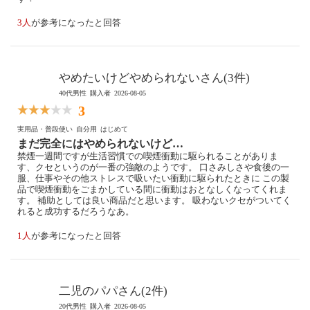
3人
が参考になったと回答
やめたいけどやめられないさん(3件)
40代男性
購入者
2026-08-05
3
実用品・普段使い
自分用
はじめて
まだ完全にはやめられないけど…
禁煙一週間ですが生活習慣での喫煙衝動に駆られることがありま
す、クセというのが一番の強敵のようです。 口さみしさや食後の一
服、仕事やその他ストレスで吸いたい衝動に駆られたときに この製
品で喫煙衝動をごまかしている間に衝動はおとなしくなってくれま
す。 補助としては良い商品だと思います。 吸わないクセがついてく
れると成功するだろうなあ。
1人
が参考になったと回答
二児のパパさん(2件)
20代男性
購入者
2026-08-05