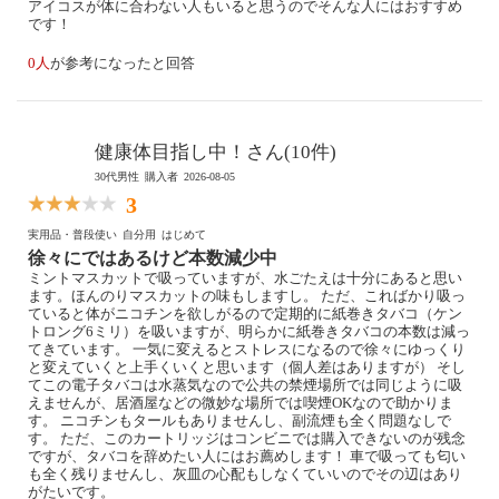
アイコスが体に合わない人もいると思うのでそんな人にはおすすめ
です！
0人
が参考になったと回答
健康体目指し中！さん(10件)
30代男性
購入者
2026-08-05
3
実用品・普段使い
自分用
はじめて
徐々にではあるけど本数減少中
ミントマスカットで吸っていますが、水ごたえは十分にあると思い
ます。ほんのりマスカットの味もしますし。 ただ、こればかり吸っ
ていると体がニコチンを欲しがるので定期的に紙巻きタバコ（ケン
トロング6ミリ）を吸いますが、明らかに紙巻きタバコの本数は減っ
てきています。 一気に変えるとストレスになるので徐々にゆっくり
と変えていくと上手くいくと思います（個人差はありますが） そし
てこの電子タバコは水蒸気なので公共の禁煙場所では同じように吸
えませんが、居酒屋などの微妙な場所では喫煙OKなので助かりま
す。 ニコチンもタールもありませんし、副流煙も全く問題なしで
す。 ただ、このカートリッジはコンビニでは購入できないのが残念
ですが、タバコを辞めたい人にはお薦めします！ 車で吸っても匂い
も全く残りませんし、灰皿の心配もしなくていいのでその辺はあり
がたいです。