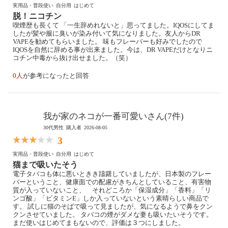
実用品・普段使い
自分用
はじめて
脱！ニコチン
喫煙歴も長くて 「一生辞めれないと」思ってました。IQOSにしてま
したが髪や服に臭いが染み付いて気になりました。友人からDR
VAPEを勧めてもらいました。 味もフレーバーも好みでしたので
IQOSを自然に辞める事が出来ました。今は、DR VAPEだけとなりニ
コチン中毒から抜け出せました。（笑）
0人
が参考になったと回答
我が家のネコが一番可愛いさん(7件)
30代男性
購入者
2026-08-05
3
実用品・普段使い
自分用
はじめて
猫まで吸いたそう
電子タバコも体に悪いときき躊躇していましたが、日本製のフレー
バーということ、健康面での配慮がきちんとしていること、有害物
質が入っていないこと、 それどころか「保湿成分」「香料」「リ
ンゴ酸」「ビタミンE」しか入っていないという素晴らしい商品で
す。 試しに猫のそばで吸って見ましたが、気になるようで鼻をクン
クンさせていました。 タバコの煙がダメな妻も吸いたいそうです。
まだ使いはじめてまもないので、評価は３つにしました。