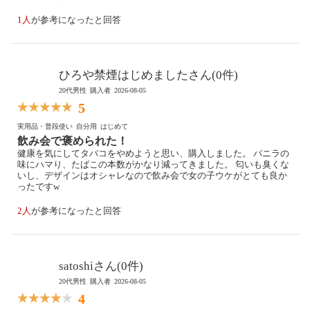
1人
が参考になったと回答
ひろや禁煙はじめましたさん(0件)
20代男性
購入者
2026-08-05
5
実用品・普段使い
自分用
はじめて
飲み会で褒められた！
健康を気にしてタバコをやめようと思い、購入しました。 バニラの
味にハマり、たばこの本数がかなり減ってきました。 匂いも臭くな
いし、デザインはオシャレなので飲み会で女の子ウケがとても良か
ったですw
2人
が参考になったと回答
satoshiさん(0件)
20代男性
購入者
2026-08-05
4