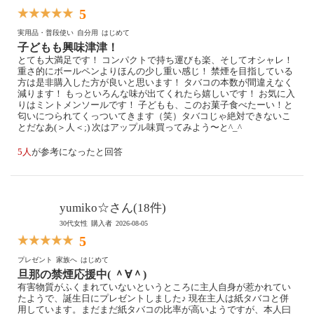
5
実用品・普段使い
自分用
はじめて
子どもも興味津津！
とても大満足です！ コンパクトで持ち運びも楽、そしてオシャレ！
重さ的にボールペンよりほんの少し重い感じ！ 禁煙を目指している
方は是非購入した方が良いと思います！ タバコの本数が間違えなく
減ります！ もっといろんな味が出てくれたら嬉しいです！ お気に入
りはミントメンソールです！ 子どもも、このお菓子食べたーい！と
匂いにつられてくっついてきます（笑）タバコじゃ絶対できないこ
とだなあ(＞人＜;) 次はアップル味買ってみよう〜と^_^
5人
が参考になったと回答
yumiko☆さん(18件)
30代女性
購入者
2026-08-05
5
プレゼント
家族へ
はじめて
旦那の禁煙応援中( ＾∀＾)
有害物質がふくまれていないというところに主人自身が惹かれてい
たようで、誕生日にプレゼントしました♪ 現在主人は紙タバコと併
用しています。まだまだ紙タバコの比率が高いようですが、本人曰