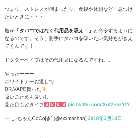
つまり、ストレスが溜まったり、食後や休憩など一息つけ
たいときに・・・
脳が
「タバコではなく代用品を吸え！」
と命令するように
なるのです。そう、勝手にタバコを吸いたい気持ちがきえ
てくんです！
ドクターベイプはその代用品になるんですね。。
やったーーー
ホワイトデーお返しで
DR.VAPE貰った
吸いごたえも良いし
見た目もどタイプ‍
pic.twitter.com/Xof2nezYtY
— し-ちゃんCoCo[参] (@sxxmachan)
2018年3月13日