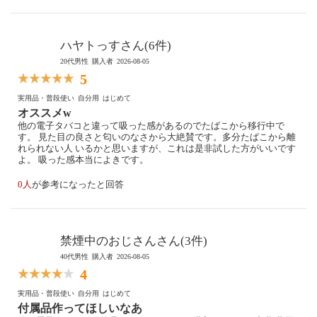
ハヤトっすさん(6件)
20代男性
購入者
2026-08-05
5
実用品・普段使い
自分用
はじめて
オススメw
他の電子タバコと違って吸った感があるのでたばこから移行中で
す。 見た目の良さと匂いのなさから大絶賛です。多分たばこから離
れられない人 いるかと思いますが、これは是非試した方がいいです
よ。 吸った感本当によきです。
0人
が参考になったと回答
禁煙中のおじさんさん(3件)
40代男性
購入者
2026-08-05
4
実用品・普段使い
自分用
はじめて
付属品作ってほしいなあ