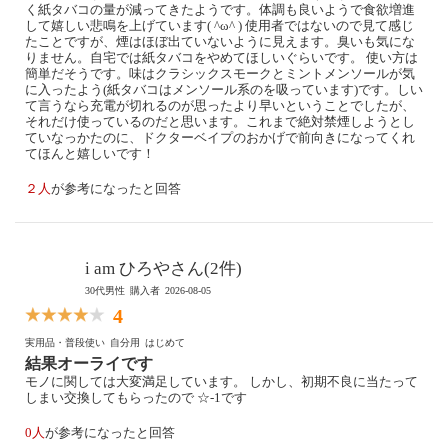
く紙タバコの量が減ってきたようです。体調も良いようで食欲増進
して嬉しい悲鳴を上げています( ^ω^ ) 使用者ではないので見て感じ
たことですが、煙はほぼ出ていないように見えます。臭いも気にな
りません。自宅では紙タバコをやめてほしいぐらいです。 使い方は
簡単だそうです。味はクラシックスモークとミントメンソールが気
に入ったよう(紙タバコはメンソール系のを吸っています)です。しい
て言うなら充電が切れるのが思ったより早いということでしたが、
それだけ使っているのだと思います。これまで絶対禁煙しようとし
ていなっかたのに、ドクターベイプのおかげで前向きになってくれ
てほんと嬉しいです！
２人
が参考になったと回答
i am ひろやさん(2件)
30代男性
購入者
2026-08-05
4
実用品・普段使い
自分用
はじめて
結果オーライです
モノに関しては大変満足しています。 しかし、初期不良に当たって
しまい交換してもらったので ☆-1です
0人
が参考になったと回答