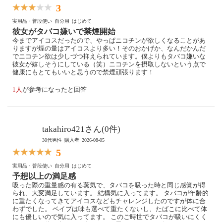
3
実用品・普段使い
自分用
はじめて
彼女がタバコ嫌いで禁煙開始
今までアイコスだったので、やっぱニコチンが欲しくなることがあ
りますが煙の量はアイコスより多い！そのおかげか、なんだかんだ
でニコチン欲は少しづつ抑えられています。僕よりもタバコ嫌いな
彼女が嬉しそうにしている（笑）ニコチンを摂取しないという点で
健康にもとてもいいと思うので禁煙頑張ります！
1人
が参考になったと回答
takahiro421さん(0件)
30代男性
購入者
2026-08-05
5
実用品・普段使い
自分用
はじめて
予想以上の満足感
吸った際の重量感の有る蒸気で、タバコを吸った時と同じ感覚が得
られ、大変満足しています。 結構気に入ってます。 タバコが年齢的
に重たくなってきてアイコスなどもチャレンジしたのですが体に合
わずでした。 ベイプは味も選べて重たくないし、たばこに比べて体
にも優しいので気に入ってます。 このご時世でタバコが吸いにくく