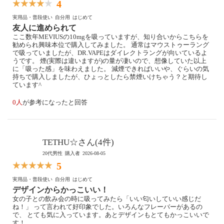
4
実用品・普段使い
自分用
はじめて
友人に進められて
ここ数年MEVIUSの10mgを吸っていますが、知り合いからこちらを
勧められ興味本位で購入してみました。 通常はマウストゥーラング
で吸っていましたが、DR.VAPEはダイレクトラングが向いているよ
うです。 煙(実際は違いますが)の量が凄いので、想像していた以上
に「吸った感」を味わえました。 減煙できればいいや、ぐらいの気
持ちで購入しましたが、ひょっとしたら禁煙いけちゃう？と期待し
ています^
0人
が参考になったと回答
TETHU☆さん(4件)
20代男性
購入者
2026-08-05
5
実用品・普段使い
自分用
はじめて
デザインからかっこいい！
女の子との飲み会の時に吸ってみたら「いい匂いしていい感じだ
ね！」 って言われて好印象でした。いろんなフレーバーがあるの
で、 とても気に入っています。あとデザインもとてもかっこいいで
す！