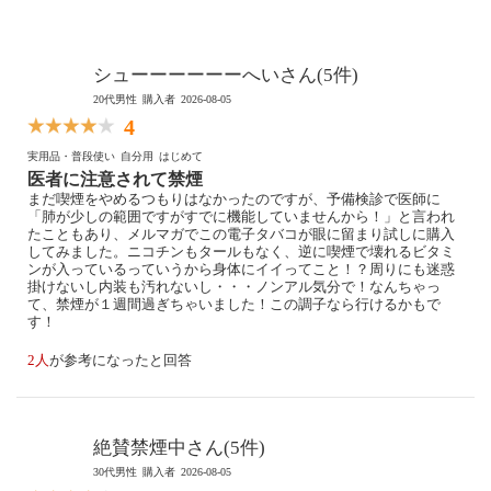
シューーーーーーへいさん(5件)
20代男性
購入者
2026-08-05
4
実用品・普段使い
自分用
はじめて
医者に注意されて禁煙
まだ喫煙をやめるつもりはなかったのですが、予備検診で医師に
「肺が少しの範囲ですがすでに機能していませんから！」と言われ
たこともあり、メルマガでこの電子タバコが眼に留まり試しに購入
してみました。ニコチンもタールもなく、逆に喫煙で壊れるビタミ
ンが入っているっていうから身体にイイってこと！？周りにも迷惑
掛けないし内装も汚れないし・・・ノンアル気分で！なんちゃっ
て、禁煙が１週間過ぎちゃいました！この調子なら行けるかもで
す！
2人
が参考になったと回答
絶賛禁煙中さん(5件)
30代男性
購入者
2026-08-05