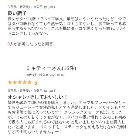
実用品・普段使い
自分用
はじめて
良い調子
彼女がタバコ嫌いでベイプ購入。最初はいやいやだったけど、今で
はタバコ吸わなくても全然平気！ゴミも出ないし、肺で吸ってる感
覚もするからびびった！これを機にタバコで黒くなった歯もホワイ
トニングしよっかな〜。
0人
が参考になったと回答
ミキティーさん(16件)
30代女性
購入者
2026-08-05
5
実用品・普段使い
自分用
はじめて
オシャレ♪そしておいしい！
禁煙を試みてDR.VAPEを購入しました。アップルフレーバーがとっ
てもジューシーで女性の私もとても満足しました。デザインもとて
もお洒落で気に入っています！ クラシックスモークも試しました
が、ほんのり甘くてクセがなく、タバコを吸い慣れてる人にも初め
て吸う人にも好まれるのではないかと思いました(o^^o) また購入し
たいと思います。 リキッドも、スティックを変えるだけなので掃除
などの手間もいりませんよー！