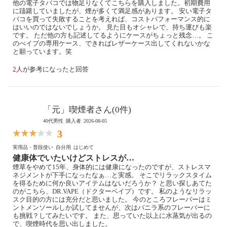
他の電子タバコでは物足りなくてこちらを購入しました。初期費用
に躊躇していましたが、煙が多くて満足感があります。 安い電子タ
バコを買って失敗することを考えれば、コストパフォーマンス的に
はいいのではないでしょうか。 見た目もオシャレで、持ち運びも楽
です。 ただ他の方も記述してるようにケースがちょっと残念…。 こ
のべイプの専用ケース、できればレザーケース出してくれないかな
と願っています。笑
2人
が参考になったと回答
「元」喫煙者さん(0件)
40代男性
購入者
2026-08-05
3
実用品・普段使い
自分用
はじめて
健康体でいたいけどストレスが…
煙草をやめて15年、身体的には健康になったのですが、ストレスマ
ネジメントが下手になったなぁ…と実感。 そこでリラックスタイム
を得るために何か良いアイテムはないだろうか？ と思い探しあてた
のがこちら、DR.VAPE（ドクターベイプ）です。 私のようなリラッ
スク目的の方には充分だと思いました。 今のところフレーバーはミ
ントメンソールしか試してませんが、次はバニラ系のフレーバーに
も挑戦？してみたいです。 また、思っていた以上に水蒸気が出るの
で、喫煙時代を思い出しました。