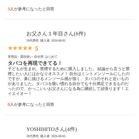
3人
が参考になったと回答
お父さん１年目さん(6件)
20代男性
購入者
2026-08-05
5
実用品・普段使い
自分用
はじめて
タバコを再現できてる！
子どもが生まれ、禁煙するために購入しました。 結論から言うと禁
煙したい人にはかなりオススメ！ 自分はミントメンソールにしたの
ですが、鼻に抜けるメンソール感が強く、タバコのそれと近いもの
がありました。タバコを吸い慣れる自分でも十分満足できるものだ
ったので、かっこいいお父さんになる為に継続して頑張ります！エ
イエイオー！
0人
が参考になったと回答
YOSHIHITOさん(4件)
30代男性
購入者
2026-08-05