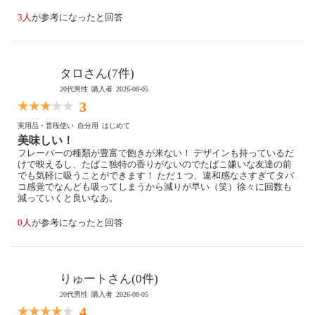
3人
が参考になったと回答
タロさん(7件)
20代男性
購入者
2026-08-05
3
実用品・普段使い
自分用
はじめて
美味しい！
フレーバーの種類が豊富で飽きが来ない！ デザインも持っているだ
けで映えるし、たばこ独特の香りがないのでたばこ嫌いな友達の前
でも気軽に吸うことができます！ ただ１つ、違和感なさすぎてタバ
コ感覚でなんども吸ってしまうから減りが早い（笑）徐々に回数も
減っていくと良いなあ。
0人
が参考になったと回答
りゅートさん(0件)
20代男性
購入者
2026-08-05
4