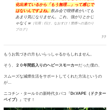
化出来ているから「もう無理…」って感じで
はないんですよね。
飲み会で喫煙者がいても
あまり気になりません。これ、強がりとかじ
ゃなくｗ
［引用：行け、なおすけ！禁煙への道のり
ブログ］
もうお気づきの方もいらっしゃるかもしれません。
そう、
２０年間筋入りのヘビースモーカー
だった僕の、
スムーズな減煙生活をサポートしてくれた方法というの
が…
ニコチン・タール０の新時代タバコ『
Dr.VAPE（ドクター
ベイプ）
』です！