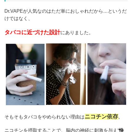
Dr.VAPEが人気なのはただ単におしゃれだから…というだ
けではなく、
タバコに近づけた設計
にありました。
ニコチン依存
そもそもタバコをやめられない理由は
。
ニコチンを摂取することで、脳内の神経に刺激を与え“
快