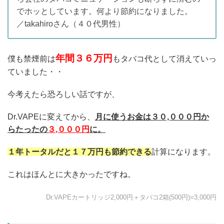
でホッとしています。何より節約になりました。
／takahiroさん（４０代男性）
年間３６万円
僕も禁煙前は
もタバコ代として消えていっ
ていました・・
今考えたら恐ろしい話ですが、
Dr.VAPEに変えてから、
月に使うお金は３０,０００円か
らたったの
３
,０００円
に。
１年トータルだと１７万円も節約できる
計算になります。
これはほんとに大きかったですね。
Dr.VAPEカートリッジ2,000円＋タバコ2箱(500円)=3,000円