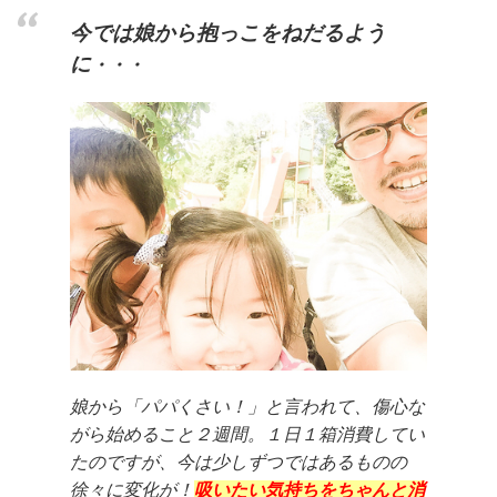
今では
娘
から抱っこをねだるよう
に
・・・
娘から「パパくさい！」と言われて、傷心な
がら始めること２週間。１日１箱消費してい
たのですが、今は少しずつではあるものの
徐々に変化が！
吸いたい気持ちをちゃんと消