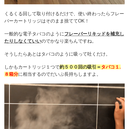
くるくる回して取り付けるだけで、使い終わったらフレー
バーカートリッジはそのまま捨ててOK！
一般的な電子タバコのように
フレーバーリキッドを補充し
たりしなくていい
のでかなり楽ちんですね。
そうしたらあとはタバコのように吸って吐くだけ。
しかもカートリッジ１つで
約５００回の吸引＝
タバコ１.
８箱分
に相当するのでだいぶ長持ちしますよ。