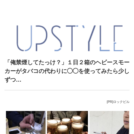
「俺禁煙してたっけ？」１日２箱のヘビースモー
カーがタバコの代わりに◯◯を使ってみたら少し
ずつ…
[PR]ロックビル