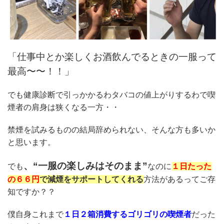
「仕事中とか楽しくお酒飲んでるときの一服って
最高〜〜！！」
でも健康診断で引っかかるわタバコの値上がりするわで喫
煙者の肩身は狭くなる一方・・
禁煙を試みるものの結局辞められない、そんな方も多いか
と思います。
、“一服の楽しみはそのまま”
でも
なのに
１日たった
の６６円
で減煙をサポートしてくれる
方法があるってご存
知ですか？？
僕自身これまで
１日２箱消費するゴリゴリの喫煙者
だった