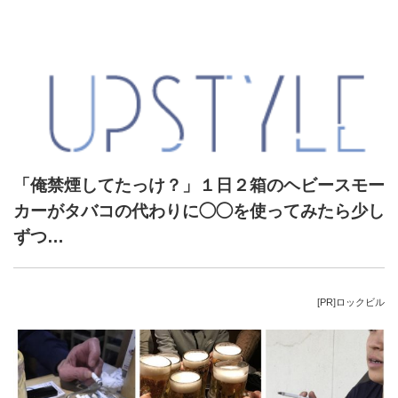
「俺禁煙してたっけ？」１日２箱のヘビースモー
カーがタバコの代わりに◯◯を使ってみたら少し
ずつ…
[PR]ロックビル