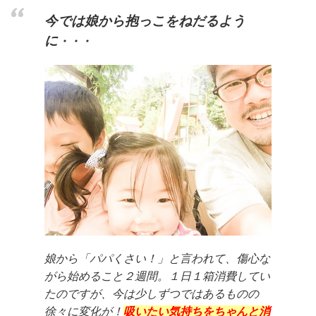
今では
娘
から抱っこをねだるよう
に
・・・
娘から「パパくさい！」と言われて、傷心な
がら始めること２週間。１日１箱消費してい
たのですが、今は少しずつではあるものの
徐々に変化が！
吸いたい気持ちをちゃんと消