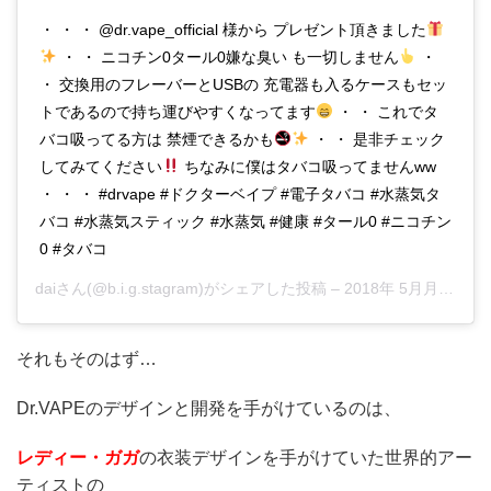
・ ・ ・ @dr.vape_official 様から プレゼント頂きました
・ ・ ニコチン0タール0嫌な臭い も一切しません
・
・ 交換用のフレーバーとUSBの 充電器も入るケースもセッ
トであるので持ち運びやすくなってます
・ ・ これでタ
バコ吸ってる方は 禁煙できるかも
・ ・ 是非チェック
してみてください
ちなみに僕はタバコ吸ってませんww
・ ・ ・ #drvape #ドクターベイプ #電子タバコ #水蒸気タ
バコ #水蒸気スティック #水蒸気 #健康 #タール0 #ニコチン
0 #タバコ
dai
さん(@b.i.g.stagram)がシェアした投稿 –
2018年 5月月29日午前4時26分PDT
それもそのはず…
Dr.VAPEのデザインと開発を手がけているのは、
レディー・ガガ
の衣装デザインを手がけていた世界的アー
ティストの