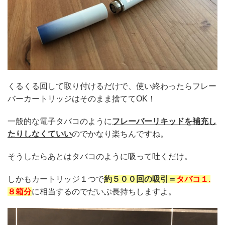
くるくる回して取り付けるだけで、使い終わったらフレー
バーカートリッジはそのまま捨ててOK！
一般的な電子タバコのように
フレーバーリキッドを補充し
たりしなくていい
のでかなり楽ちんですね。
そうしたらあとはタバコのように吸って吐くだけ。
しかもカートリッジ１つで
約５００回の吸引＝
タバコ１.
８箱分
に相当するのでだいぶ長持ちしますよ。