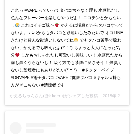
これっ #VAPE っていってタバコぢゃなく煙も 水蒸気だし
色んなフレーバーを楽しむやつだよ！ ニコチンとかもない
し
これはイチゴ味〜
かえるは喘息だからタバコすって
ないよ。 パパからもタバコと勘違いしたみたいで オコLINE
きたけど皆んな勘違いしないでね
でもタバコ苦手で吸わ
ない、かえるでも吸えたよ(*´꒳`*) ちょっと大人になった気
分
しかもおしゃれだし可愛いし美味しい！ 水蒸気だから
歯も黒くならないし！ 吸う方でも禁煙に良さそう！ 煙臭く
ないし禁煙者にもありがたい(*´꒳`*)！ #ドクターベイプ
#DRVAPE #電子タバコ #VAPE #健康タバコ #ギャル #持ち
方がぎこちない #禁煙者です
かえるちゃん
さん(@k.kaeru)がシェアした投稿 –
2018年 2月月28日午後9時06分PST