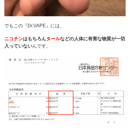
でもこの『Dr.VAPE』には、
ニコチン
はもちろん
タール
などの人体に有害な物質が一切
入っていない
んです。