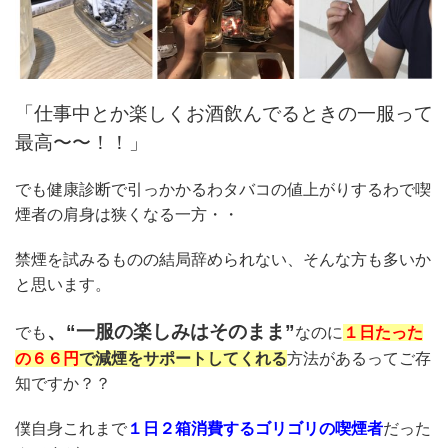
「仕事中とか楽しくお酒飲んでるときの一服って
最高〜〜！！」
でも健康診断で引っかかるわタバコの値上がりするわで喫
煙者の肩身は狭くなる一方・・
禁煙を試みるものの結局辞められない、そんな方も多いか
と思います。
、“一服の楽しみはそのまま”
でも
なのに
１日たった
の６６円
で減煙をサポートしてくれる
方法があるってご存
知ですか？？
僕自身これまで
１日２箱消費するゴリゴリの喫煙者
だった