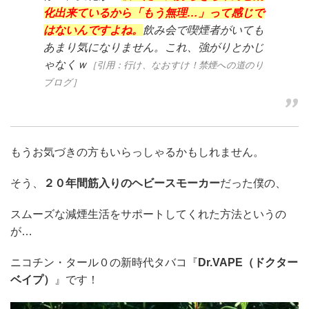
化出来ているから「もう無理…」って感じで
はないんですよね。
飲み会で喫煙者がいても
あまり気になりません。これ、強がりとかじ
ゃなくｗ
［引用：行け、なおすけ！禁煙への道のり
ブログ］
もうお気づきの方もいらっしゃるかもしれません。
そう、
２０年間筋入りのヘビースモーカー
だった僕の、
スムーズな減煙生活をサポートしてくれた方法というの
が…
ニコチン・タール０の新時代タバコ『
Dr.VAPE（ドクター
ベイプ）
』です！