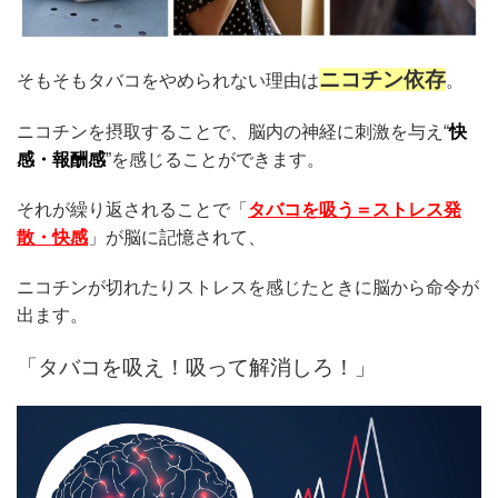
ニコチン依存
そもそもタバコをやめられない理由は
。
ニコチンを摂取することで、脳内の神経に刺激を与え“
快
感・報酬感
”を感じることができます。
それが繰り返されることで「
タバコを吸う＝ストレス発
散・快感
」が脳に記憶されて、
ニコチンが切れたりストレスを感じたときに脳から命令が
出ます。
「タバコを吸え！吸って解消しろ！」