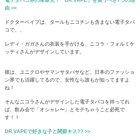
電子タバコ界の革命児！「DR.VAPE」を買うべき7つの理
由 >>
ドクターベイプは、タールもニコチンも含まない電子タバ
コで、、
レディ・ガガさんの衣装を手がける、ニコラ・フォルミケ
ッティさんがデザインしています。
彼は、ユニクロやサマンサタバサなど、日本のファッショ
ン界でも活躍してるので、女性なら誰もが知ってますよ
ね！
そんなニコラさんがデザインした電子タバコを持ってれ
ば、飲み会で「オシャレ〜」とモテちゃうこと必死で
す！！
DR.VAPEで好きな子と関節キス?? >>